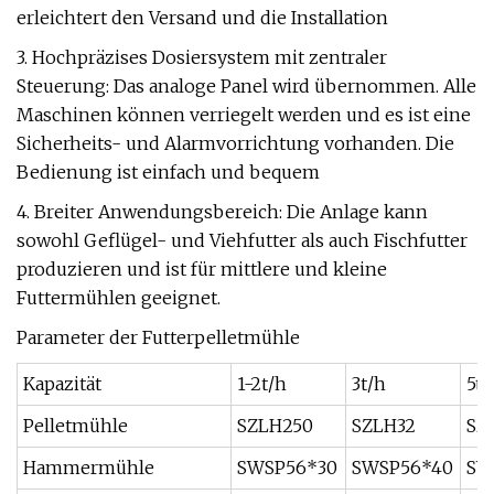
erleichtert den Versand und die Installation
3. Hochpräzises Dosiersystem mit zentraler
Steuerung: Das analoge Panel wird übernommen. Alle
Maschinen können verriegelt werden und es ist eine
Sicherheits- und Alarmvorrichtung vorhanden. Die
Bedienung ist einfach und bequem
4. Breiter Anwendungsbereich: Die Anlage kann
sowohl Geflügel- und Viehfutter als auch Fischfutter
produzieren und ist für mittlere und kleine
Futtermühlen geeignet.
Parameter der Futterpelletmühle
Kapazität
1-2t/h
3t/h
5t/
Pelletmühle
SZLH250
SZLH32
SZ
Hammermühle
SWSP56*30
SWSP56*40
SW