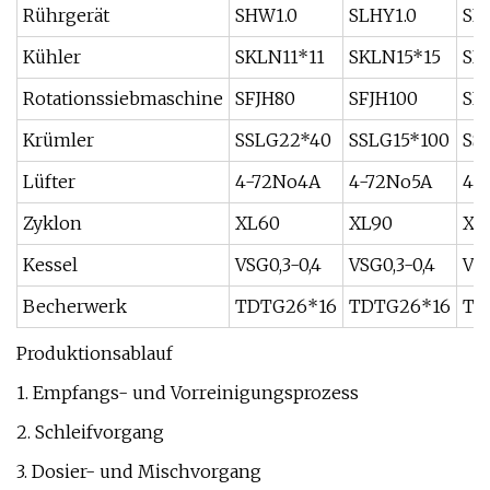
Rührgerät
SHW1.0
SLHY1.0
SL
Kühler
SKLN11*11
SKLN15*15
SK
Rotationssiebmaschine
SFJH80
SFJH100
SF
Krümler
SSLG22*40
SSLG15*100
SS
Lüfter
4-72No4A
4-72No5A
4-
Zyklon
XL60
XL90
XL
Kessel
VSG0,3-0,4
VSG0,3-0,4
VSG
Becherwerk
TDTG26*16
TDTG26*16
TD
Produktionsablauf
1. Empfangs- und Vorreinigungsprozess
2. Schleifvorgang
3. Dosier- und Mischvorgang