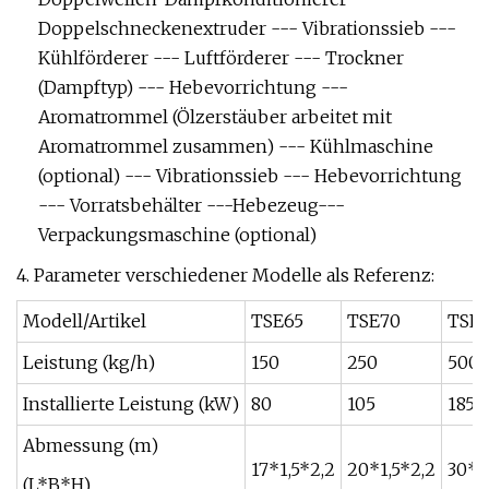
Doppelschneckenextruder --- Vibrationssieb ---
Kühlförderer --- Luftförderer --- Trockner
(Dampftyp) --- Hebevorrichtung ---
Aromatrommel (Ölzerstäuber arbeitet mit
Aromatrommel zusammen) --- Kühlmaschine
(optional) --- Vibrationssieb --- Hebevorrichtung
--- Vorratsbehälter ---Hebezeug---
Verpackungsmaschine (optional)
4. Parameter verschiedener Modelle als Referenz:
Modell/Artikel
TSE65
TSE70
TSE8
Leistung (kg/h)
150
250
500
Installierte Leistung (kW)
80
105
185
Abmessung (m)
17*1,5*2,2
20*1,5*2,2
30*2
(L*B*H)