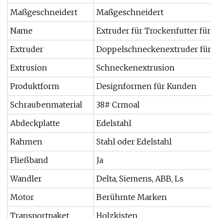
Maßgeschneidert
Maßgeschneidert
Name
Extruder für Trockenfutter für 
Extruder
Doppelschneckenextruder für 
Extrusion
Schneckenextrusion
Produktform
Designformen für Kunden
Schraubenmaterial
38# Crmoal
Abdeckplatte
Edelstahl
Rahmen
Stahl oder Edelstahl
Fließband
Ja
Wandler
Delta, Siemens, ABB, Ls
Motor
Berühmte Marken
Transportpaket
Holzkisten