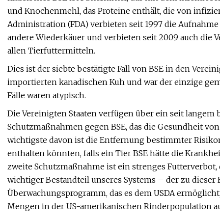
und Knochenmehl, das Proteine ​​enthält, die von infiz
Administration (FDA) verbieten seit 1997 die Aufnahme 
andere Wiederkäuer und verbieten seit 2009 auch die
allen Tierfuttermitteln.
Dies ist der siebte bestätigte Fall von BSE in den Verei
importierten kanadischen Kuh und war der einzige geme
Fälle waren atypisch.
Die Vereinigten Staaten verfügen über ein seit lange
Schutzmaßnahmen gegen BSE, das die Gesundheit von M
wichtigste davon ist die Entfernung bestimmter Risikom
enthalten könnten, falls ein Tier BSE hätte die Krankhe
zweite Schutzmaßnahme ist ein strenges Futterverbot, d
wichtiger Bestandteil unseres Systems – der zu dieser 
Überwachungsprogramm, das es dem USDA ermöglicht, d
Mengen in der US-amerikanischen Rinderpopulation auf