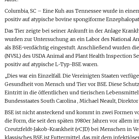
Columbia, SC – Eine Kuh aus Tennessee wurde in einem
positiv auf atypische bovine spongiforme Enzephalopat
Das Tier zeigte bei seiner Ankunft in der Anlage Kran
wurden zur Untersuchung an ein Labor des National A
als BSE-verdächtig eingestuft. Anschließend wurden die
(NVSL) des USDA Animal and Plant Health Inspection Serv
positiv auf atypische L-Typ-BSE waren.
„Dies war ein Einzelfall. Die Vereinigten Staaten verf
Gesundheit von Mensch und Tier vor BSE. Diese Schu
Eintritt in die öffentlichen und tierischen Lebensmitte
Bundesstaates South Carolina , Michael Neault, Direktor
BSE ist nicht ansteckend und kommt in zwei Formen vor:
die Form, die seit den späten 1980er Jahren vor allem i
Creutzfeldt-Jakob-Krankheit (vCJD) bei Menschen in Ve
klassisches BSE ist Futtermittel, das mit dem infektiös