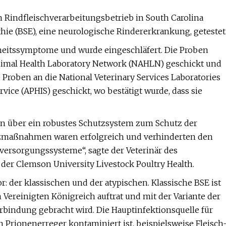
 Rindfleischverarbeitungsbetrieb in South Carolina
hie (BSE), eine neurologische Rindererkrankung, getestet
kheitssymptome und wurde eingeschläfert. Die Proben
nimal Health Laboratory Network (NAHLN) geschickt und
 Proben an die National Veterinary Services Laboratories
ice (APHIS) geschickt, wo bestätigt wurde, dass sie
ügen über ein robustes Schutzsystem zum Schutz der
tzmaßnahmen waren erfolgreich und verhinderten den
lversorgungssysteme“, sagte der Veterinär des
 der Clemson University Livestock Poultry Health.
 der klassischen und der atypischen. Klassische BSE ist
m Vereinigten Königreich auftrat und mit der Variante der
rbindung gebracht wird. Die Hauptinfektionsquelle für
en Prionenerreger kontaminiert ist, beispielsweise Fleisch